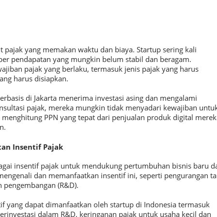
dit pajak yang memakan waktu dan biaya. Startup sering kali
mber pendapatan yang mungkin belum stabil dan beragam.
iban pajak yang berlaku, termasuk jenis pajak yang harus
ang harus disiapkan.
berbasis di Jakarta menerima investasi asing dan mengalami
sultasi pajak, mereka mungkin tidak menyadari kewajiban untu
k menghitung PPN yang tepat dari penjualan produk digital merek
n.
an Insentif Pajak
agai insentif pajak untuk mendukung pertumbuhan bisnis baru d
engenali dan memanfaatkan insentif ini, seperti pengurangan tar
 dan pengembangan (R&D).
tif yang dapat dimanfaatkan oleh startup di Indonesia termasuk
erinvestasi dalam R&D, keringanan pajak untuk usaha kecil dan