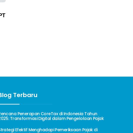
PT
Blog Terbaru
Rencana Penerapan CoreTax di Indonesia Tahun
2025: Transformasi Digital dalam Pengelolaan Pajak
Strategi Efektif Menghadapi Pemeriksaan Pajak di