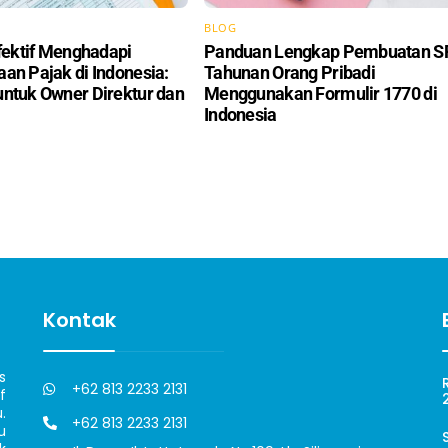
BLOG
Efektif Menghadapi
Panduan Lengkap Pembuatan S
an Pajak di Indonesia:
Tahunan Orang Pribadi
ntuk Owner Direktur dan
Menggunakan Formulir 1770 di
Indonesia
Kontak
s
+62 813 2233 2131
f
.
+62 813 2233 2131
u