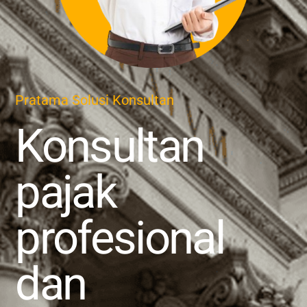
Pratama Solusi Konsultan
Konsultan
pajak
profesional
dan